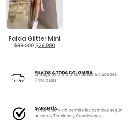
Falda Glitter Mini
$
99.000
$
29.990
ENVÍOS A TODA COLOMBIA
Entrega de 3 a 5 días hábiles a ciudades
Principales
GARANTÍA
Nuestro servicio permite los cambios según
nuestros Terminos y Condiciones