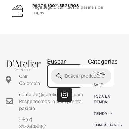
PAGOS 100% SEGUROS
Paga seguro con nuestra pasarela de
pagos
Buscar
Categorias
HOME
Cali
Colombia
SALE
contacto@dateliercloset.com
TODA LA
Respondemos lo mas pronto
TIENDA
posible
TIENDA
( +57)
CONTÁCTANOS
3172448587