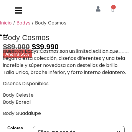
0
Inicio
/
Bodys
/ Body Cosmos
Body Cosmos
$
89.000
$
39.990
Nuestros Bodys Cosmos son un limited edition que
Ahorra 55%
llegan a esta colección, diseños diferentes y una tela
increíble y súper novedosa con destellos de brillo.
Talla Unica, broche inferior, y forro interno delantero.
Diseños Disponibles:
Body Celeste
Body Boreal
Body Guadalupe
Colores