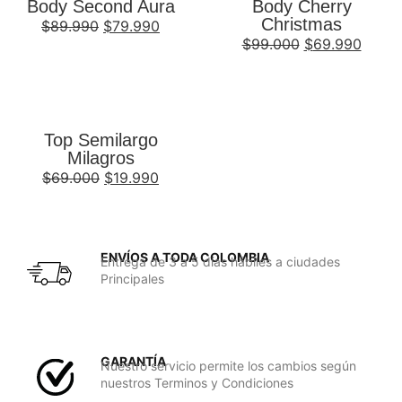
Body Second Aura
Body Cherry
Christmas
$
89.990
$
79.990
$
99.000
$
69.990
Top Semilargo
Milagros
$
69.000
$
19.990
ENVÍOS A TODA COLOMBIA
Entrega de 3 a 5 días hábiles a ciudades
Principales
GARANTÍA
Nuestro servicio permite los cambios según
nuestros Terminos y Condiciones