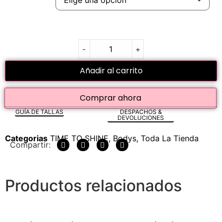
-
+
Añadir al carrito
Comprar ahora
GUÍA DE TALLAS
DESPACHOS &
DEVOLUCIONES
Categorias
TIME TO SHINE
,
Bodys
,
Toda La Tienda
Compartir:
Productos relacionados