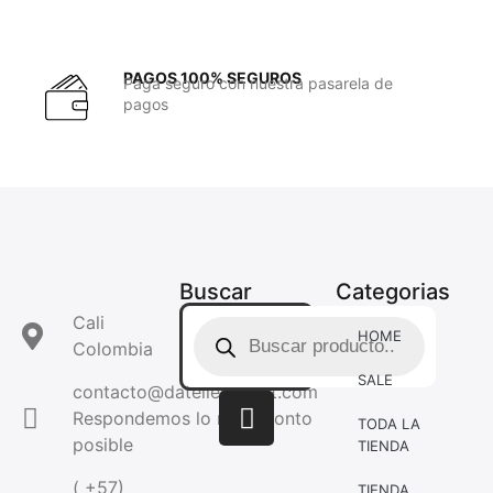
PAGOS 100% SEGUROS
Paga seguro con nuestra pasarela de
pagos
Buscar
Categorias
Cali
HOME
Colombia
SALE
contacto@dateliercloset.com
Respondemos lo mas pronto
TODA LA
posible
TIENDA
( +57)
TIENDA