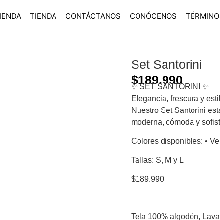
IENDA
TIENDA
CONTÁCTANOS
CONÓCENOS
TÉRMINO
Set Santorini
$
189.990
✨ SET SANTORINI ✨
Elegancia, frescura y est
Nuestro Set Santorini está
moderna, cómoda y sofisti
Colores disponibles: • Ve
Tallas: S, M y L
$189.990
Tela 100% algodón, Lavar