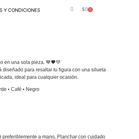
$
0
S Y CONDICIONES
0
ilo en una sola pieza. 🤎🖤💚
 diseñado para resaltar tu figura con una silueta
cada, ideal para cualquier ocasión.
rde • Café • Negro
 preferiblemente a mano, Planchar con cuidado