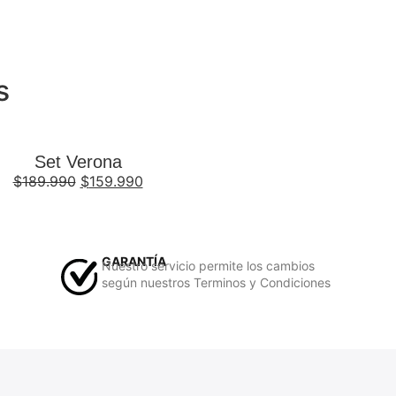
s
Set Verona
$
189.990
$
159.990
GARANTÍA
Nuestro servicio permite los cambios
según nuestros Terminos y Condiciones