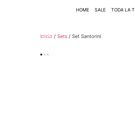
HOME
SALE
TODA LA T
Inicio
/
Sets
/ Set Santorini