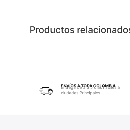
Productos relacionado
ENVÍOS A TODA COLOMBIA
Entrega de 3 a 5 días hábiles a
ciudades Principales